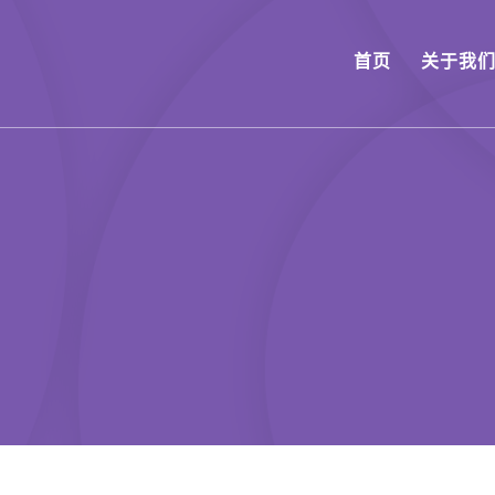
首页
关于我