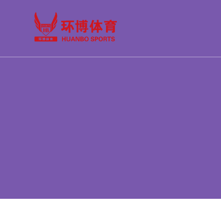
Skip
to
content