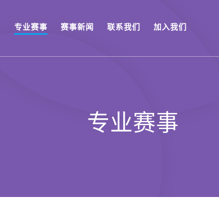
们
专业赛事
赛事新闻
联系我们
加入我们
专业赛事