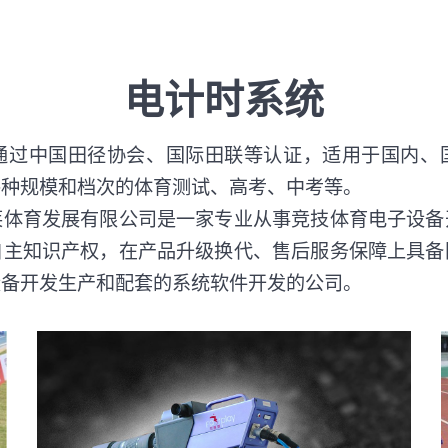
电计时系统
通过中国田径协会、国际田联等认证，适用于国内、
各种规模和档次的体育测试、高考、中考等。
莱体育发展有限公司是一家专业从事竞技体育电子设备
自主知识产权，在产品升级换代、售后服务保障上具备
设备开发生产和配套的系统软件开发的公司。